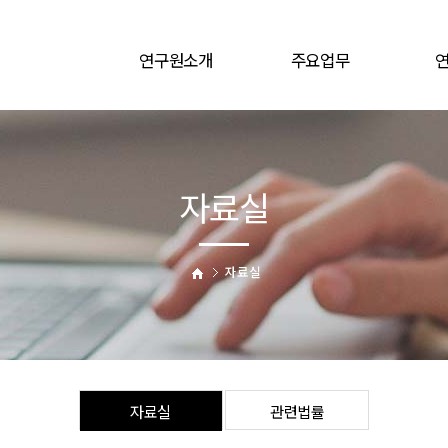
연구원소개
주요업무
연구원소개
학술연구
인사말
원가계산
연구원연혁
개발비용산정
개발비
자료실
조직도
계약금액조정
오시는길
자료실
자료실
관련법률