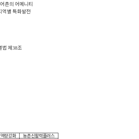
어촌의 어메니티
 지역별 특화발전
별법 제
조
38
 역량강화
농촌신활력플러스