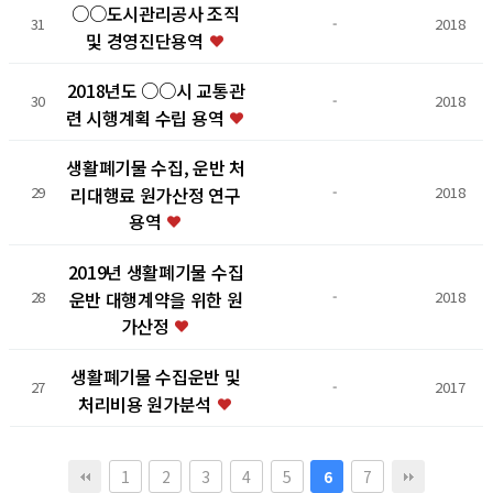
○○도시관리공사 조직
31
-
2018
및 경영진단용역
2018년도 ○○시 교통관
30
-
2018
련 시행계획 수립 용역
생활폐기물 수집, 운반 처
리대행료 원가산정 연구
29
-
2018
용역
2019년 생활폐기물 수집
운반 대행계약을 위한 원
28
-
2018
가산정
생활폐기물 수집운반 및
27
-
2017
처리비용 원가분석
1
2
3
4
5
7
6