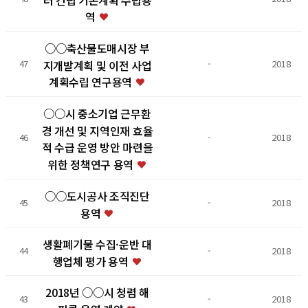
역
○○축산물도매시장 부
지개발계획 및 이전 사업
47
-
2018
계획수립 연구용역
○○시 중소기업 근무환
경 개선 및 지역인재 효율
46
-
2018
적 수급 운영 방안 마련을
위한 정책연구 용역
○○도시공사 조직진단
45
-
2018
용역
생활폐기물 수집·운반 대
44
-
2018
행업체 평가 용역
2018년 ○○시 청렴 해
43
-
2018