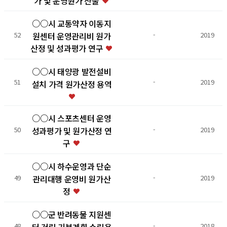
가 및 운영원가 산출
○○시 교통약자 이동지
원센터 운영관리비 원가
52
-
2019
산정 및 성과평가 연구
○○시 태양광 발전설비
51
-
2019
설치 가격 원가산정 용역
○○시 스포츠센터 운영
성과평가 및 원가산정 연
50
-
2019
구
○○시 하수운영과 단순
관리대행 운영비 원가산
49
-
2019
정
○○군 반려동물 지원센
터 건립 기본계획 수립용
48
-
2018