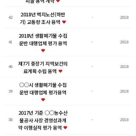
피콜 용역 계약
2018년 벽지노선(하반
42
-
2018
기) 교통량 조사 용역
2018년 생활폐기물 수집
41
-
2018
운반 대행업체 평가 용역
제7기 중장기 지역보건의
40
-
2018
료계획 수립 용역
○○시 생활폐기물 수집
39
-
2018
운반 대행업체 평가용역
2017년 기준 ○○농수산
물공사 사장 경영성과계
38
-
2018
약 이행실적 평가 용역