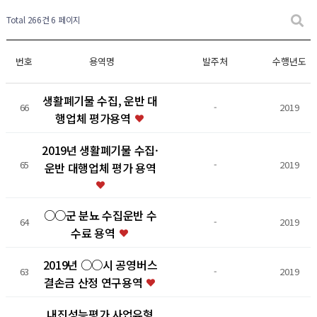
Total 266건
6 페이지
번호
용역명
발주처
수행년도
생활폐기물 수집, 운반 대
66
-
2019
행업체 평가용역
2019년 생활폐기물 수집·
65
-
2019
운반 대행업체 평가 용역
○○군 분뇨 수집운반 수
64
-
2019
수료 용역
2019년 ○○시 공영버스
63
-
2019
결손금 산정 연구용역
내진성능평가 사업유형