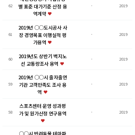
별 표준 대가기준 산정 용
62
-
2019
역계약
2019년 ○○도시공사 사
장 경영목표 이행실적 평
61
-
2019
가용역
2019년도 상반기 벽지노
60
-
2019
선 교통량조사 용역
2019년 ○○시 출자출연
기관 고객만족도 조사 용
59
-
2019
역
스포츠센터 운영 성과평
58
-
2019
가 및 원가산정 연구용역
○○시 반려동물 테마파