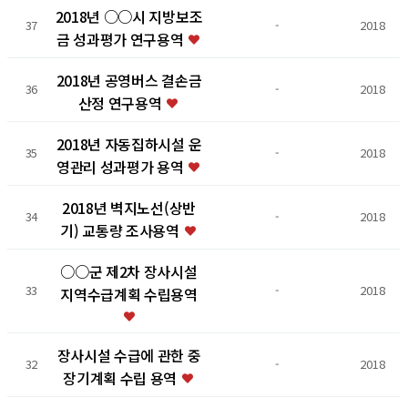
2018년 ○○시 지방보조
37
-
2018
금 성과평가 연구용역
2018년 공영버스 결손금
36
-
2018
산정 연구용역
2018년 자동집하시설 운
35
-
2018
영관리 성과평가 용역
2018년 벽지노선(상반
34
-
2018
기) 교통량 조사용역
○○군 제2차 장사시설
33
-
2018
지역수급계획 수립용역
장사시설 수급에 관한 중
32
-
2018
장기계획 수립 용역